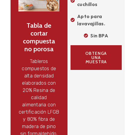
cuchillos
Apto para
lavavajillas.
Tabla de
cortar
Sin BPA
compuesta
no porosa
OBTENGA
UNA
Tableros
MUESTRA
compuestos de
alta densidad
elaborados con
20% Resina de
calidad
alimentaria con
certificación LFGB
y 80% fibra de
madera de pino
sin formaldehído,