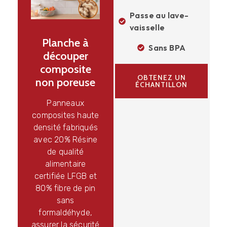
Passe au lave-
vaisselle
Planche à
Sans BPA
découper
composite
OBTENEZ UN
non poreuse
ÉCHANTILLON
Panneaux
composites haute
densité fabriqués
avec 20% Résine
de qualité
alimentaire
certifiée LFGB et
80% fibre de pin
sans
formaldéhyde,
assurer la sécurité