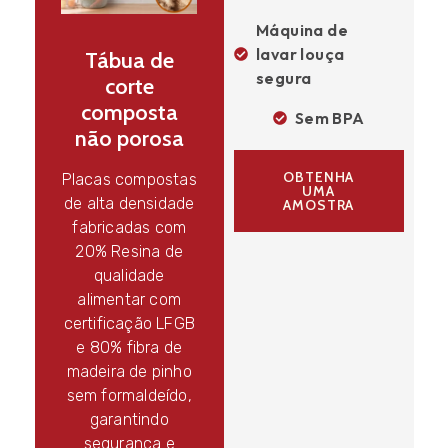
Máquina de
lavar louça
Tábua de
segura
corte
composta
Sem BPA
não porosa
OBTENHA
Placas compostas
UMA
de alta densidade
AMOSTRA
fabricadas com
20% Resina de
qualidade
alimentar com
certificação LFGB
e 80% fibra de
madeira de pinho
sem formaldeído,
garantindo
segurança e