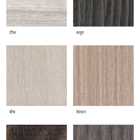
टीक
बलूत
बीच
देवदार