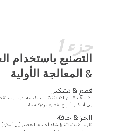
جزء 1
التصنيع باستخدام ال
& المعالجة الأولية
قطع & تشكيل
الاستفادة من آلات CNC المتقدمة ل
إلى أشكال ألواح تقطيع فردية بدقة.
الحز & حافة
تقوم آلات CNC بإنشاء أخاديد العصير (إن 