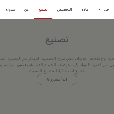
حل
مادة
التخصيص
تصنيع
عن
مدونة
تصنيع
رد لوح تقطيع, إنه بيان. نحن نمزج التصميم المبتكر مع التصنيع الد
ل, من اختيار المواد إلى فحوصات الجودة الصارمة, يعكس التزامنا بتق
تقطيع استثنائية للمطابخ المميزة.
ابدأ مشروعًا