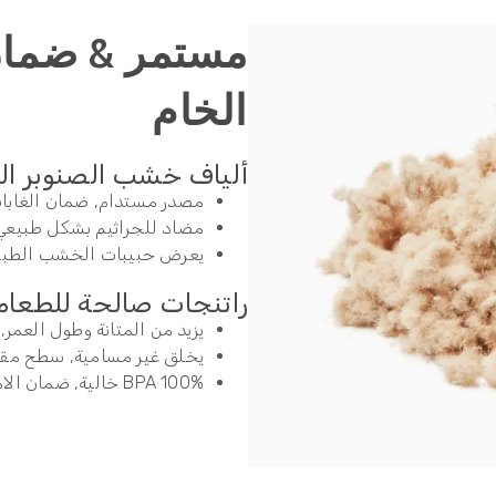
مستمر & ضمان 
الخام
ألياف خشب الصنوبر المع
مصدر مستدام, ضمان الغابا
مضاد للجراثيم بشكل طبيعي
يعرض حبيبات الخشب الطبيعي
راتنجات صالحة للطعام
يزيد من المتانة وطول العمر,
يخلق غير مسامية, سطح مقاو
100% BPA خالية, ضمان الامتثال لمعايير سلامة الأغذية