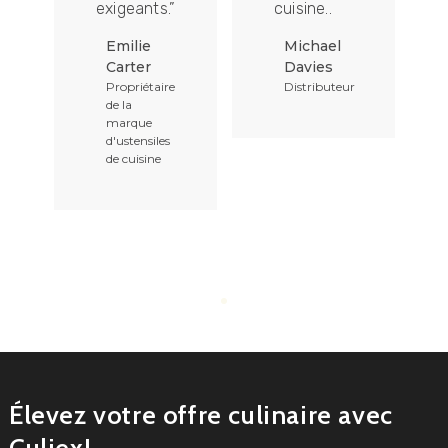
exigeants.”
cuisine..
é
Emilie
Michael
Carter
Davies
Propriétaire
Distributeur
de la
marque
d'ustensiles
de cuisine
Élevez votre offre culinaire avec
Culiex!