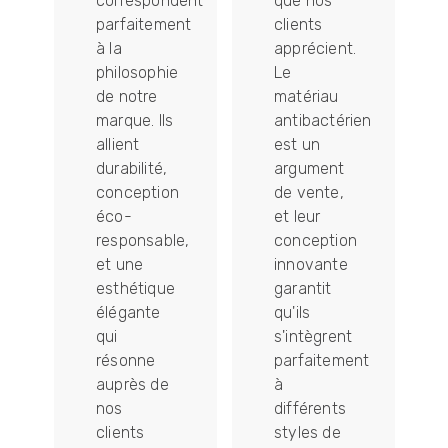
correspondent
que nos
parfaitement
clients
t
à la
apprécient.
philosophie
Le
de notre
matériau
marque. Ils
antibactérien
allient
est un
ement
durabilité,
argument
conception
de vente,
éco-
et leur
responsable,
conception
et une
innovante
ion
esthétique
garantit
élégante
qu'ils
qui
s'intègrent
résonne
parfaitement
auprès de
à
nos
différents
clients
styles de