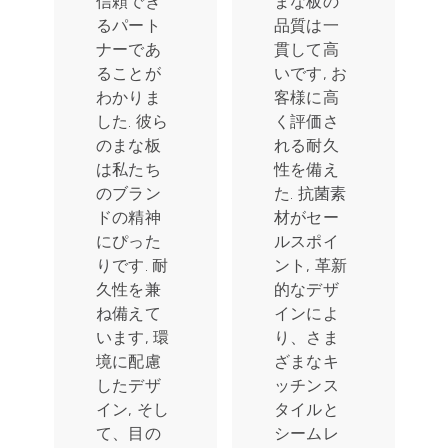
信頼でき
まな板の
常にユニ
るパート
品質は一
ークで心
ナーであ
貫して高
のこもっ
ることが
いです, お
たギフト
わかりま
客様に高
アイテム
した. 彼ら
く評価さ
を探して
のまな板
れる耐久
います,
は私たち
性を備え
Culiex ま
のブラン
た. 抗菌素
な板は人
ドの精神
材がセー
気の選択
にぴった
ルスポイ
肢となっ
りです. 耐
ント, 革新
ています.
久性を兼
的なデザ
顧客は木
ね備えて
インによ
質繊維素
います, 環
り、さま
材を気に
境に配慮
ざまなキ
入ってい
したデザ
ッチンス
ます, ナチ
イン, そし
タイルと
ュラルで
て、目の
シームレ
洗練され