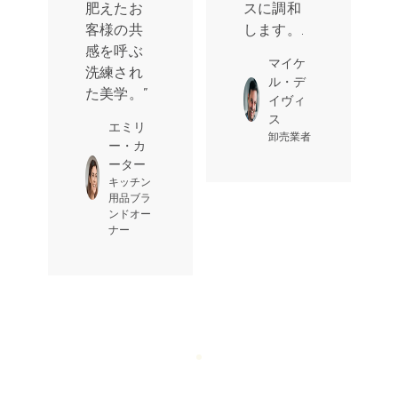
肥えたお
スに調和
た雰囲気
客様の共
します。.
を与えま
感を呼ぶ
す. 実用的
マイケ
洗練され
なだけで
ル・デ
た美学。”
はありま
イヴィ
せん, 彼ら
ス
エミリ
は声明を
卸売業者
ー・カ
出しま
ーター
す。”
キッチン
用品ブラ
サラ・
ンドオー
ナー
ジョン
ソン
ギフト会
社のオー
ナー