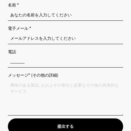
名前
*
電子メール
*
電話
メッセージ* (その他の詳細)
提出する