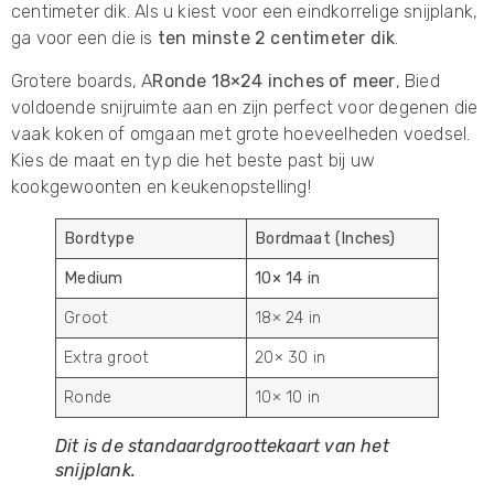
centimeter dik. Als u kiest voor een eindkorrelige snijplank,
ga voor een die is
ten minste 2 centimeter dik
.
Grotere boards, A
Ronde 18×24 inches of meer
, Bied
voldoende snijruimte aan en zijn perfect voor degenen die
vaak koken of omgaan met grote hoeveelheden voedsel.
Kies de maat en typ die het beste past bij uw
kookgewoonten en keukenopstelling!
Bordtype
Bordmaat (Inches)
Medium
10× 14 in
Groot
18× 24 in
Extra groot
20× 30 in
Ronde
10× 10 in
Dit is de standaardgroottekaart van het
snijplank.