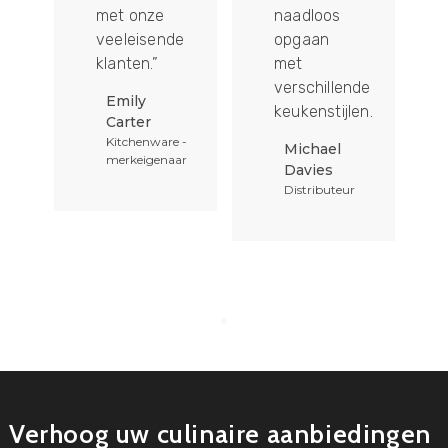
naadloos
zijn niet
e
opgaan
alleen
met
praktisch,
verschillende
Ze maken
keukenstijlen.
een
verklaring
 -
Michael
af.”
ar
Davies
Distributeur
Sarah
Johnson
Eigenaar van
geschenkbedrijf
Verhoog uw culinaire aanbiedingen