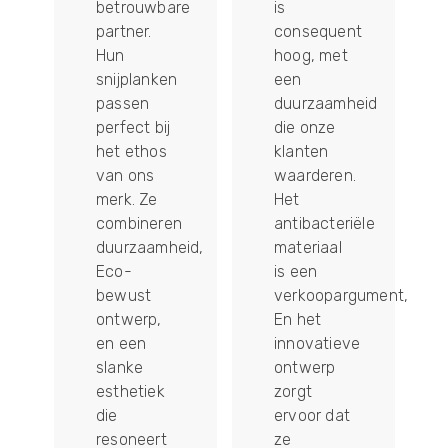
re
is
cadeau -
consequent
items, en
hoog, met
Culiex
een
Cutting
duurzaamheid
Boards
die onze
zijn een
klanten
populaire
waarderen.
keuze
Het
geworden.
n
antibacteriële
Klanten
eid,
materiaal
zijn dol op
is een
het
verkoopargument,
houtvezelmateriaal,
En het
wat hen
innovatieve
een
ontwerp
natuurlijk
zorgt
en verfijnd
ervoor dat
gevoel
ze
geeft. Ze