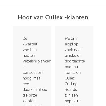
Hoor van Culiex -klanten
De
We zijn
kwaliteit
altijd op
van hun
zoek naar
houten
unieke en
vezelsnijplanken
doordachte
re
is
cadeau -
consequent
items, en
hoog, met
Culiex
een
Cutting
duurzaamheid
Boards
die onze
zijn een
klanten
populaire