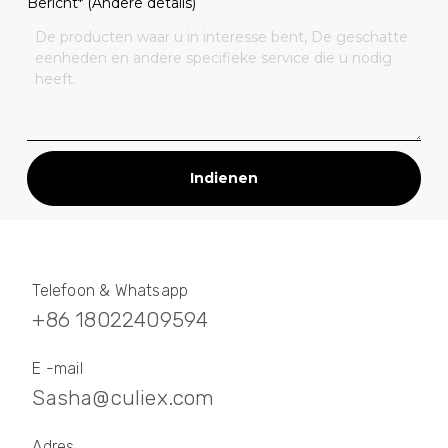
Bericht* (Andere details)
Indienen
Telefoon & Whatsapp
+86 18022409594
E -mail
Sasha@culiex.com
Adres