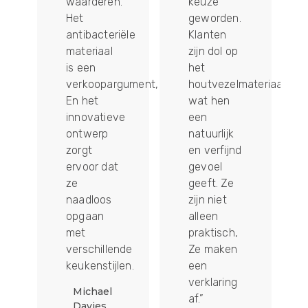
waarderen.
keuze
Het
geworden.
n
antibacteriële
Klanten
eid,
materiaal
zijn dol op
is een
het
verkoopargument,
houtvezelmateriaal,
En het
wat hen
innovatieve
een
ontwerp
natuurlijk
zorgt
en verfijnd
ervoor dat
gevoel
ze
geeft. Ze
naadloos
zijn niet
e
opgaan
alleen
met
praktisch,
verschillende
Ze maken
keukenstijlen.
een
verklaring
 -
Michael
af.”
ar
Davies