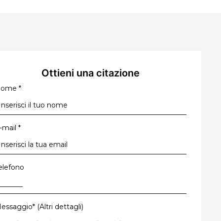
Ottieni una citazione
Nome
*
-mail
*
elefono
essaggio* (Altri dettagli)