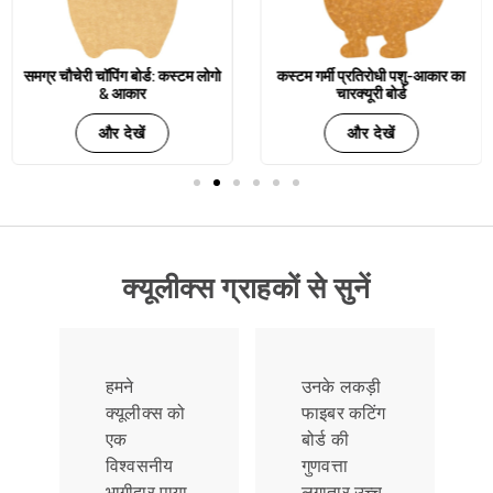
समग्र चौचेरी चॉपिंग बोर्ड: कस्टम लोगो
कस्टम गर्मी प्रतिरोधी पशु-आकार का
& आकार
चारक्यूरी बोर्ड
और देखें
और देखें
क्यूलीक्स ग्राहकों से सुनें
हमने
उनके लकड़ी
क्यूलीक्स को
फाइबर कटिंग
एक
बोर्ड की
विश्वसनीय
गुणवत्ता
भागीदार पाया
लगातार उच्च