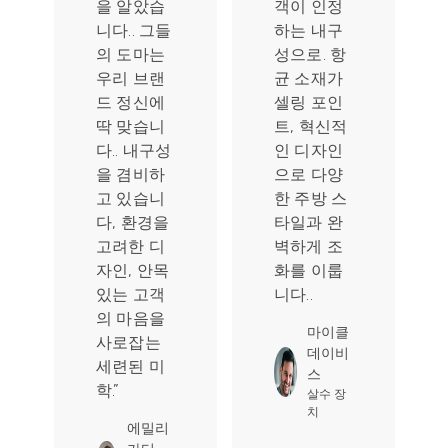
객이 인정
있습니다.,
하는 내구
Culiex 도
성으로. 항
마는 인기
균 소재가
있는 선택
셀링 포인
이 되었습
트, 혁신적
니다.. 고객
인 디자인
은 목재 섬
으로 다양
유 소재를
한 주방 스
좋아합니
타일과 완
다., 자연스
벽하게 조
럽고 세련
화를 이룹
된 느낌을
니다..
주는. 실용
적일 뿐만
마이클
아니라, 그
데이비
들은 성명
스
을 발표합
살수 장
치
니다.”