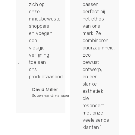
zich op
passen
onze
perfect bij
milieubewuste
het ethos
shoppers
van ons
en voegen
merk. Ze
een
combineren
vleugje
duurzaamheid,
verfijning
Eco-
ateriaal,
toe aan
bewust
ons
ontwerp,
productaanbod.
en een
slanke
David Miller
esthetiek
Supermarktmanager
die
resoneert
met onze
veeleisende
klanten.”