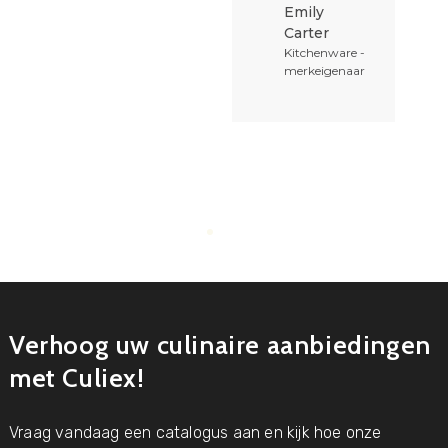
Emily
Carter
Kitchenware -
merkeigenaar
n
ijf
Verhoog uw culinaire aanbiedingen
met Culiex!
Vraag vandaag een catalogus aan en kijk hoe onze