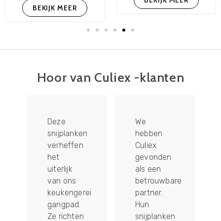
BEKIJK MEER
BEKIJK MEER
Hoor van Culiex -klanten
Deze
We
snijplanken
hebben
verheffen
Culiex
het
gevonden
e
uiterlijk
als een
van ons
betrouwbare
keukengerei
partner.
gangpad.
Hun
Ze richten
snijplanken