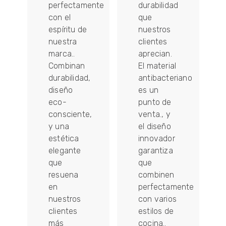
perfectamente
durabilidad
con el
que
es
espíritu de
nuestros
es
nuestra
clientes
marca..
aprecian.
Combinan
El material
durabilidad,
antibacteriano
diseño
es un
eco-
punto de
ón
consciente,
venta., y
y una
el diseño
estética
innovador
elegante
garantiza
que
que
resuena
combinen
en
perfectamente
nuestros
con varios
do
clientes
estilos de
más
cocina..