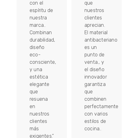
con el
que
es
espíritu de
nuestros
es
nuestra
clientes
marca..
aprecian.
Combinan
El material
durabilidad,
antibacteriano
diseño
es un
eco-
punto de
ón
consciente,
venta., y
y una
el diseño
estética
innovador
elegante
garantiza
que
que
resuena
combinen
en
perfectamente
nuestros
con varios
do
clientes
estilos de
más
cocina..
exigentes.”