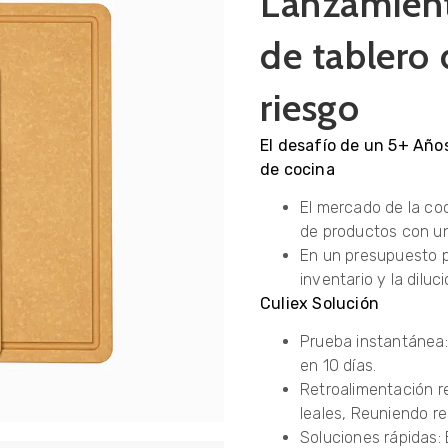
Lanzamient
de tablero
riesgo
El desafío de un 5+ Años
de cocina
El mercado de la coc
de productos con u
En un presupuesto pa
inventario y la diluc
Culiex Solución
Prueba instantánea:
en 10 días.
Retroalimentación r
leales, Reuniendo r
Soluciones rápidas: 