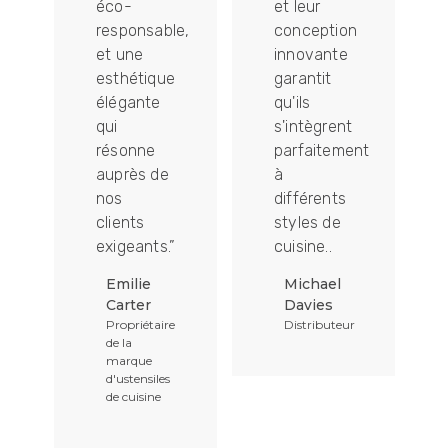
éco-
et leur
responsable,
conception
et une
innovante
ion
esthétique
garantit
élégante
qu'ils
qui
s'intègrent
résonne
parfaitement
auprès de
à
nos
différents
clients
styles de
exigeants.”
cuisine..
é
Emilie
Michael
Carter
Davies
Propriétaire
Distributeur
de la
marque
d'ustensiles
de cuisine