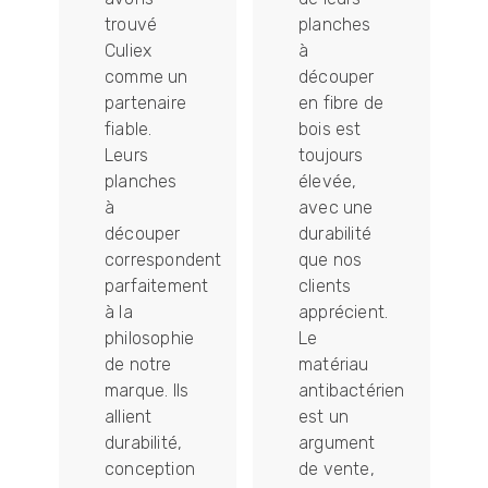
trouvé
planches
Culiex
à
t
comme un
découper
e
partenaire
en fibre de
fiable.
bois est
Leurs
toujours
planches
élevée,
à
avec une
s
découper
durabilité
correspondent
que nos
parfaitement
clients
t
à la
apprécient.
philosophie
Le
de notre
matériau
marque. Ils
antibactérien
allient
est un
ement
durabilité,
argument
conception
de vente,