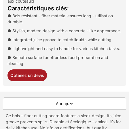
aux couteaux!
Caractéristiques clés:
● Bois résistant -
fiber material ensures long
- utilisation
durable.
● Stylish
,
modern design with a concrete
-
like appearance
.
● Integrated juice groove to catch liquids while cutting
.
● Lightweight and easy to handle for various kitchen tasks
.
● Smooth surface for effortless food preparation and
cleaning
.
Obtenez un devis
Aperçu
Ce bois –
fiber cutting board features a sleek design
.
Its juice
groove prevents spills
. Durable et écologique – amical,
it’s for
daily kitchen use
.
No info on certifications
,
but quality