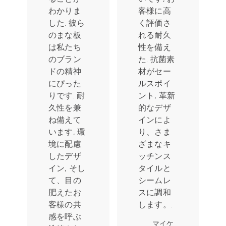
わかりま
客様に高
した. 彼ら
く評価さ
のまな板
れる耐久
は私たち
性を備え
のブラン
た. 抗菌素
ドの精神
材がセー
にぴった
ルスポイ
りです. 耐
ント, 革新
久性を兼
的なデザ
ね備えて
インによ
います, 環
り、さま
境に配慮
ざまなキ
したデザ
ッチンス
イン, そし
タイルと
て、目の
シームレ
肥えたお
スに調和
客様の共
します。.
感を呼ぶ
マイケ