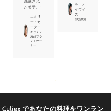
洗練され
ル・デ
た美学。”
イヴィ
ス
エミリ
卸売業者
ー・カ
ーター
キッチン
用品ブラ
ンドオー
ナー
Culiex であなたの料理をワンラン