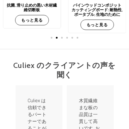
抗菌, 滑り止めの黒い木材繊
パインウッドコンポジット
維切断板
カッティングボード: 耐熱性,
ポータブル, 生地のために
もっと見る
もっと見る
Culiex のクライアントの声を
聞く
Culiex は
木質繊維
信頼でき
まな板の
るパート
品質は一
ナーであ
貫して高
ることが
いです, お