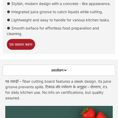
● Stylish
,
modern design with a concrete
-
like appearance
.
● Integrated juice groove to catch liquids while cutting
.
● Lightweight and easy to handle for various kitchen tasks
.
● Smooth surface for effortless food preparation and
cleaning
.
एक कहावत कहना
अवलोकन
यह लकड़ी –
fiber cutting board features a sleek design
.
Its juice
groove prevents spills
. टिकाऊ और पर्यावरण के अनुकूल – दोस्ताना,
it’s
for daily kitchen use
.
No info on certifications
,
but quality
assured
.