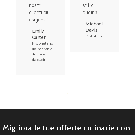
nostri
stili di
clienti più
cucina.
esigenti.”
Michael
to
Davis
Emily
Distributore
Carter
Proprietario
del marchio
di utensili
da cucina
Migliora le tue offerte culinarie con