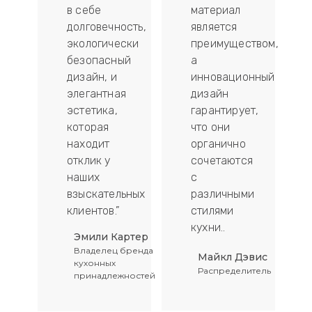
ски
в себе
материал
ных
долговечность,
является
ей
экологически
преимуществом,
безопасный
а
дизайн, и
инновационный
сти
элегантная
дизайн
эстетика,
гарантирует,
иям..
которая
что они
находит
органично
отклик у
сочетаются
наших
с
взыскательных
различными
ета
клиентов.”
стилями
кухни..
Эмили Картер
Владелец бренда
Майкл Дэвис
кухонных
Распределитель
принадлежностей