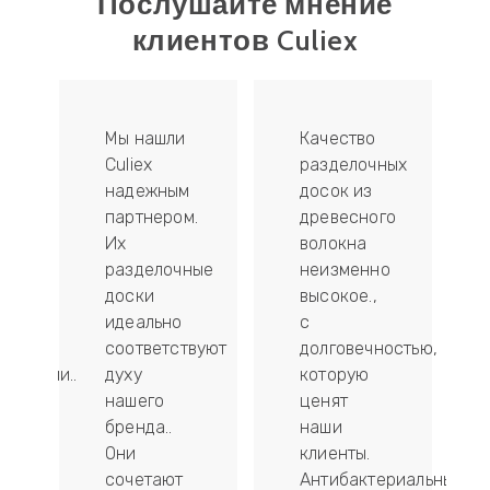
Послушайте мнение
клиентов Culiex
Мы нашли
Качество
ые
Culiex
разделочных
надежным
досок из
партнером.
древесного
Их
волокна
разделочные
неизменно
доски
высокое.,
идеально
с
соответствуют
долговечностью,
ностями..
духу
которую
нашего
ценят
ряют
бренда..
наши
ти
Они
клиенты.
сочетают
Антибактериальный